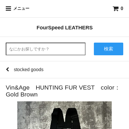
0
メニュー
FourSpeed LEATHERS
検索
stocked goods
Vin&Age HUNTING FUR VEST color：
Gold Brown