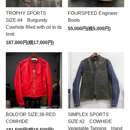
TROPHY SPORTS
FOURSPEED Engineer
SIZE:44 Burgundy
Boots
Cowhide filled with oil to its
55,000円(税5,000円)
limit
187,000円(税17,000円)
BOLD'OR SIZE:38 RED
SIMPLEX SPORTS
COWHIDE
SIZE:42 COWHIDE
Vegetable Tanning Hand
181,500円(税16,500円)