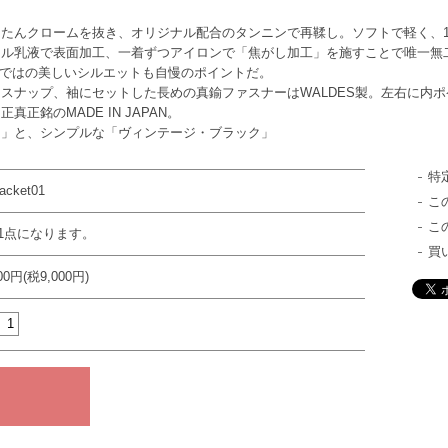
たんクロームを抜き、オリジナル配合のタンニンで再鞣し。ソフトで軽く、1
イル乳液で表面加工、一着ずつアイロンで「焦がし加工」を施すことで唯一無
dならではの美しいシルエットも自慢のポイントだ。
スナップ、袖にセットした長めの真鍮ファスナーはWALDES製。左右に内
正銘のMADE IN JAPAN。
ー」と、シンプルな「ヴィンテージ・ブラック」
特
acket01
こ
こ
1点になります。
買
000円(税9,000円)