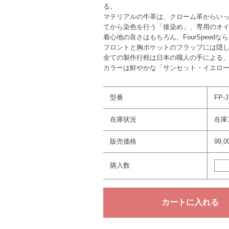
る。
マテリアルの牛革は、クローム革からいっ
てから染色を行う「後染め」、専用のオ
着心地の良さはもちろん、FourSpee
フロントと胸ポケットのフラップには隠し
全ての製作行程は日本の職人の手による、正真
カラーは鮮やかな「サンセット・イエロ
型番
FP-J
在庫状況
在庫
販売価格
99,
購入数