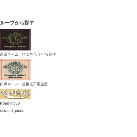
グループから探す
黒織ネーム 須山哲也 全行程製作
白織ネーム 提携先工場生産
RoadTrip63
stocked goods