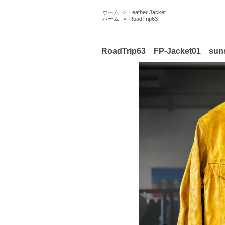
ホーム
>
Leather Jacket
ホーム
>
RoadTrip63
RoadTrip63 FP-Jacket01 suns