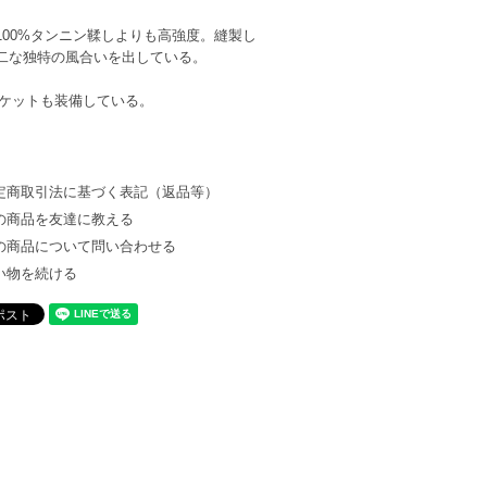
00%タンニン鞣しよりも高強度。縫製し
二な独特の風合いを出している。
ポケットも装備している。
定商取引法に基づく表記（返品等）
の商品を友達に教える
の商品について問い合わせる
い物を続ける