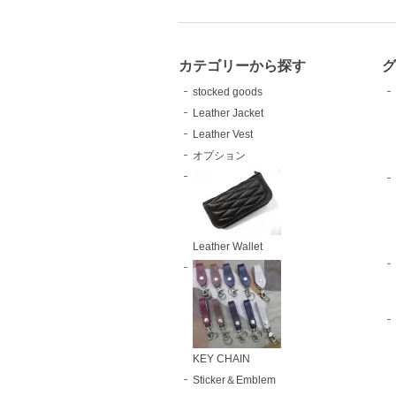
カテゴリーから探す
stocked goods
Leather Jacket
Leather Vest
オプション
Leather Wallet
KEY CHAIN
Sticker＆Emblem