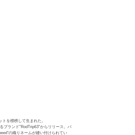
ットを標榜して生まれた。
ンド"RodTrip63"からリリース。パ
Speed”の織りネームが縫い付けられてい