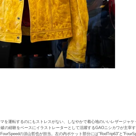
ルマを運転するのにもストレスがない、しなやかで着心地のいいレザージャケ
破の経験をベースにイラストレーターとして活躍するGAOニシカワが主宰するブラ
Speedの須山哲也が担当。左の内ポケット部分には"RodTrip63”と”Four